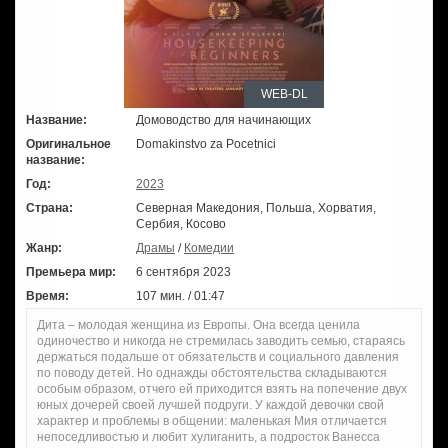
WEB-DL
Название:
Домоводство для начинающих
Оригинальное
Domakinstvo za Pocetnici
название:
Год:
2023
Страна:
Северная Македония, Польша, Хорватия,
Сербия, Косово
Жанр:
Драмы
/
Комедии
Премьера мир:
6 сентября 2023
Время:
107 мин. / 01:47
Дита – молодая женщина из Европы. Она всегда ценила
одиночество и никогда не стремилась заводить семью, стараясь
держаться подальше от обязательств и социального давления
по поводу детей. Но однажды обстоятельства складываются
особым образом, отчего ей приходится взять на попечение двух
юных дочерей своей лучшей подруги. У каждой девочки свой
характер и проблемы в общении: маленькая Мия отличается
непоседливостью и любит хулиганить, а подросток Ванесса