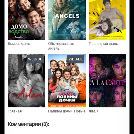
Домоводство
Обыкновенные
Последний шанс
ангелы
WEB-DL
WEB-DL
Грязная
Папины дочки. Новые
ЖМЖ
Комментарии (0):