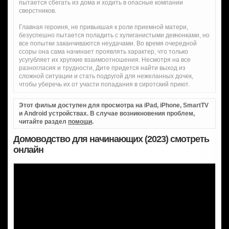
пытается сбегать из дома и ходить в опасные компании
сверстников.
Главная героиня, не привыкшая к роли приемной матери,
безуспешно пытается поладить с хулиганистыми девчонками, но
все попытки заканчиваются неудачами. Во время очередной
ссоры она сама начинает проявлять характер, что только
усугубляет их хрупкие взаимоотношения. Несмотря на все
разногласия и трудности, Дите придется найти выход из
сложной ситуации и стать подругой для нежеланных дочек,
чтобы уберечь их от участи попадания в сиротский приют.
Этот фильм доступен для просмотра на iPad, iPhone, SmartTV
и Android устройствах. В случае возникновения проблем,
читайте раздел
помощи
.
Домоводство для начинающих (2023) смотреть
онлайн