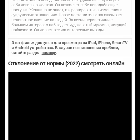
Но при этом его поведение вызывает удивление. Муж ведет
себя довольно жестоко. Он позволяет себе неподобающие
поступки. Женщина не знает, как реагировать на изменения в
супружеских отношениях. Новое место жительства оказывает
непонятное влияние на людей. За всеми перипетиями с
большим интересом наблюдает чудаковатый мужчина, живущий
поблизости. Он делает весьма интересные выводы.
Этот фильм доступен для просмотра на iPad, iPhone, SmartTV
и Android устройствах. В случае возникновения проблем,
читайте раздел
помощи
.
Отклонение от нормы (2022) смотреть онлайн