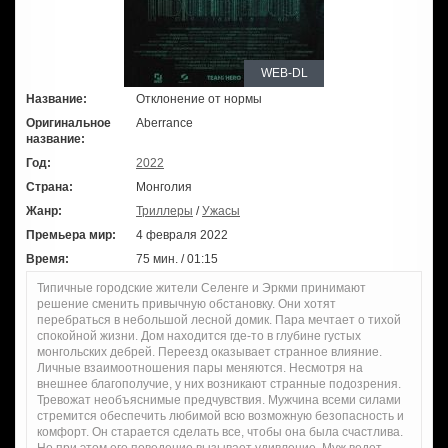
WEB-DL
Название:
Отклонение от нормы
Оригинальное
Aberrance
название:
Год:
2022
Страна:
Монголия
Жанр:
Триллеры
/
Ужасы
Премьера мир:
4 февраля 2022
Время:
75 мин. / 01:15
Типичные городские жители Селенге и Эркми принимают
решение сменить привычную обстановку. Они хотят
перебраться в небольшой лесной домик. Пара мечтает о тихой
спокойной жизни. Дом находится где-то в глубине густых
монгольских дебрей. Переезд оказывает странное влияние.
Личные взаимоотношения пары меняются. Несмотря на
внешнее благополучие, у них возникают странные подозрения.
Тревожат необъяснимые предчувствия. Мужчина всеми силами
стремится обеспечить любимой всю возможную безопасность и
комфорт. Он старается сделать все, чтобы она была счастлива.