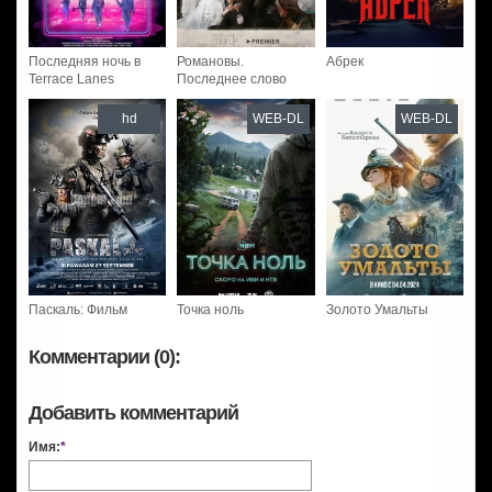
Последняя ночь в
Романовы.
Абрек
Terrace Lanes
Последнее слово
hd
WEB-DL
WEB-DL
Паскаль: Фильм
Точка ноль
Золото Умальты
Комментарии (0):
Добавить комментарий
Имя:
*