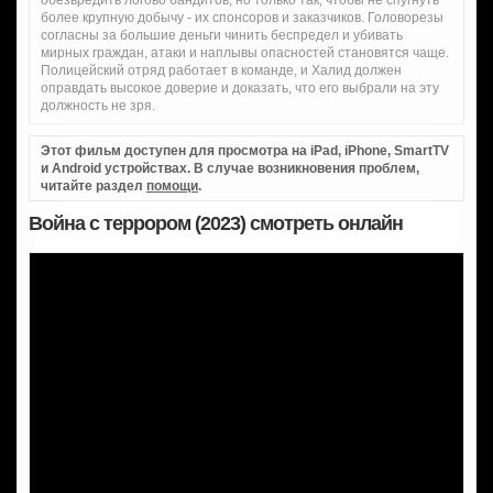
обезвредить логово бандитов, но только так, чтобы не спугнуть
более крупную добычу - их спонсоров и заказчиков. Головорезы
согласны за большие деньги чинить беспредел и убивать
мирных граждан, атаки и наплывы опасностей становятся чаще.
Полицейский отряд работает в команде, и Халид должен
оправдать высокое доверие и доказать, что его выбрали на эту
должность не зря.
Этот фильм доступен для просмотра на iPad, iPhone, SmartTV
и Android устройствах. В случае возникновения проблем,
читайте раздел
помощи
.
Война с террором (2023) смотреть онлайн