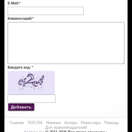
E-Mail:
*
Комментарий:
*
Введите код:
*
Добавить
Главная
ТОП-250
Новинки
Актеры
Режиссеры
Помощь
Для правообладателей