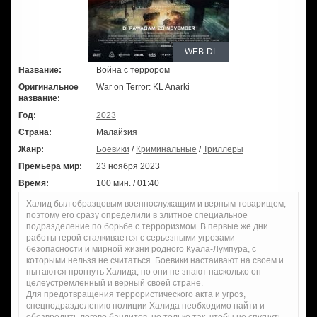
WEB-DL
Название:
Война с террором
Оригинальное
War on Terror: KL Anarki
название:
Год:
2023
Страна:
Малайзия
Жанр:
Боевики
/
Криминальные
/
Триллеры
Премьера мир:
23 ноября 2023
Время:
100 мин. / 01:40
Халид был образцовым военнослужащим и верным товарищем,
поэтому его сразу определили в элитное специальное
подразделение по борьбе с терроризмом. В первые же дни
работы герой сталкивается с серьезными угрозами
безопасности и мирной жизни родного Куала-Лумпура, с
которыми нельзя не считаться. Боевики настаивают на своем и
пытаются прогнуть Халида, но они не знают насколько он
целеустремленный и верный своей стране.
Для предотвращения террористического акта и угроз,
спецподразделению полиции Халида необходимо найти и