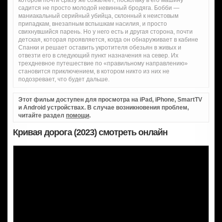
котором почти сразу же сожалеет, поскольку в его машину
садится не просто молодой невинный бродяга. Бобби —
маниакальный серийный убийца, склонный к неистовым
припадкам, внезапным вспышкам насилия, и просто
свихнувшийся парень. Но у него есть и другая сторона, почти
детская, которая проявляется, когда он обнаруживает в кабине
Спанки и решает оставить укротителя обезьян в живых и
отвезти его в следующий пункт назначения на север. Их
трехдневное путешествие по «правильному направлению»
становится приключением, в котором никто из них не
подозревает, что будет дальше.
Этот фильм доступен для просмотра на iPad, iPhone, SmartTV
и Android устройствах. В случае возникновения проблем,
читайте раздел
помощи
.
Кривая дорога (2023) смотреть онлайн