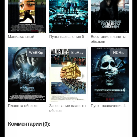
Маниакальный
Пункт назначения 5
Восстание планеты
обезьян
WEBRip
BluRay
HDRip
Планета обезьян
Завоевание планеты
Пункт назначения 4
обезьян
Комментарии (0):