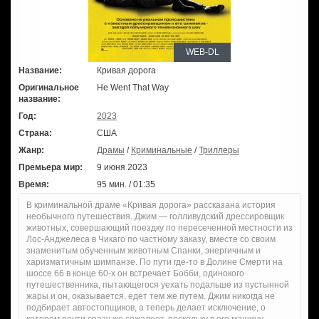
WEB-DL
Название:
Кривая дорога
Оригинальное
He Went That Way
название:
Год:
2023
Страна:
США
Жанр:
Драмы
/
Криминальные
/
Триллеры
Премьера мир:
9 июня 2023
Время:
95 мин. / 01:35
В криминальной драме «Кривая дорога» рассказана история
необычного путешествия. Джим — голливудский дрессировщик
животных, совершающий поездку по пересеченной местности из
Лос-Анджелеса в Чикаго по частному заказу, вместе со своим
знаменитым обученным животным Спанки, энергичным и
харизматичным шимпанзе. По пути где-то в Долине Смерти на
шоссе 66 в конце 60-х он встречает Бобби, одинокого
путешественника, пытающегося уехать подальше из пустынной
жары и он, оказывается, едет тем же путем. Джим никогда не
подбирает автостопщиков, а теперь делает исключение, о