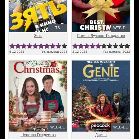
TS
WEB-DL
Зять
Самое. Лучшее. Рождество
5-12-2024
Год выпуска: 2024
3-12-2024
Год выпуска: 2023
WEB-DL
WEB-DL
Щепотка Рождества
Джинн