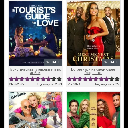
WEB-DL
WEB-DL
Туристический путеводитель по
Встретимся на следующее
любви
Рождество
13-02-2025
Год выпуска: 2023
5-12-2024
Год выпуска: 2024