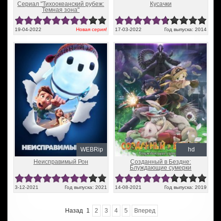
Сериал "Тихоокеанский рубеж:
Кусачки
Темная зона"
19-04-2022
Новая серия!
17-03-2022
Год выпуска: 2014
WEBRip
hd
Неисправимый Рон
Созданный в Бездне:
Блуждающие сумерки
3-12-2021
Год выпуска: 2021
14-08-2021
Год выпуска: 2019
Назад
1
2
3
4
5
Вперед