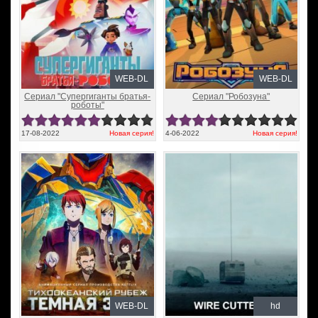
WEB-DL
WEB-DL
Сериал "Супергиганты братья-
Сериал "Робозуна"
роботы"
17-08-2022
Новая серия!
4-06-2022
Новая серия!
WEB-DL
hd