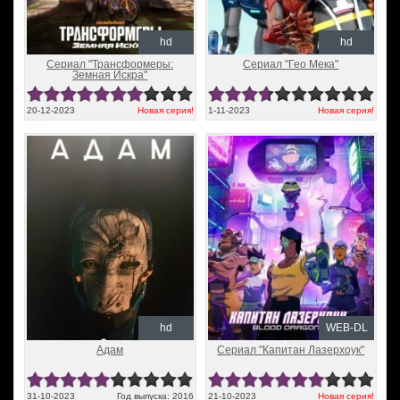
hd
hd
Сериал "Трансформеры:
Сериал "Гео Мека"
Земная Искра"
20-12-2023
Новая серия!
1-11-2023
Новая серия!
hd
WEB-DL
Адам
Сериал "Капитан Лазерхоук"
31-10-2023
Год выпуска: 2016
21-10-2023
Новая серия!